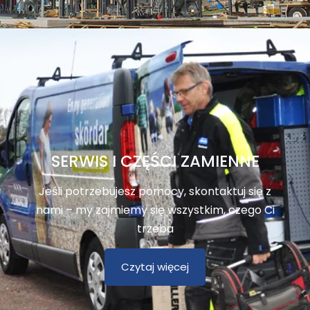
SERWIS I CZĘŚCI ZAMIENNE
Jeśli potrzebujesz pomocy, skontaktuj się z
nami – my zajmiemy się wszystkim, czego Ci
trzeba
Czytaj więcej