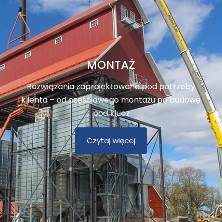
MONTAŻ
Rozwiązania zaprojektowane pod potrzeby
klienta – od częściowego montażu po budowę
pod klucz
Czytaj więcej