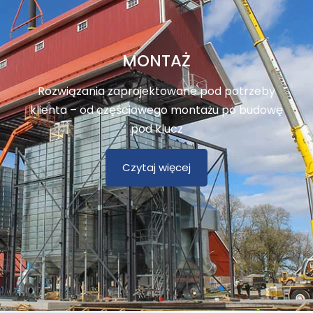
MONTAŻ
Rozwiązania zaprojektowane pod potrzeby
klienta – od częściowego montażu po budowę
pod klucz
Czytaj więcej