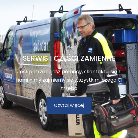
SERWIS I CZĘŚCI ZAMIENNE
Jeśli potrzebujesz pomocy, skontaktuj się z
nami – my zajmiemy się wszystkim, czego Ci
trzeba
Czytaj więcej