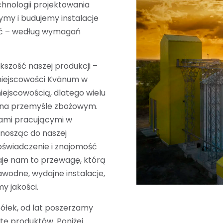
hnologii projektowania
ymy i budujemy instalacje
ść – według wymagań
kszość naszej produkcji –
miejscowości Kvänum w
iejscowością, dlatego wielu
 na przemyśle zbożowym.
ikami pracującymi w
nosząc do naszej
doświadczenie i znajomość
aje nam to przewagę, którą
wodne, wydajne instalacje,
y jakości.
półek, od lat poszerzamy
tę produktów. Poniżej