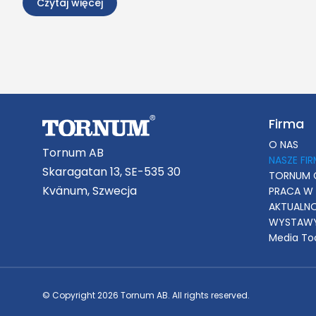
Czytaj więcej
Firma
O NAS
Tornum AB
NASZE FI
Skaragatan 13, SE-535 30
TORNUM 
Kvänum, Szwecja
PRACA W
AKTUALN
WYSTAWY
Media To
© Copyright 2026 Tornum AB. All rights reserved.