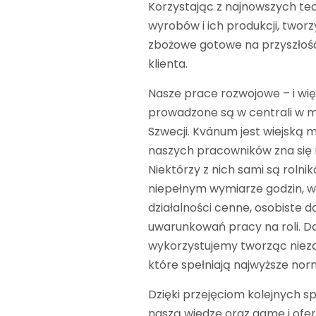
Korzystając z najnowszych tec
wyrobów i ich produkcji, tworz
zbożowe gotowe na przyszło
klienta.
Nasze prace rozwojowe – i wię
prowadzone są w centrali w 
Szwecji. Kvänum jest wiejską m
naszych pracowników zna się
Niektórzy z nich sami są roln
niepełnym wymiarze godzin, w
działalności cenne, osobiste 
uwarunkowań pracy na roli. D
wykorzystujemy tworząc nieza
które spełniają najwyższe norm
Dzięki przejęciom kolejnych s
naszą wiedzę oraz gamę i ofer