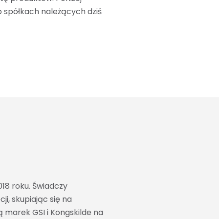
o spółkach należących dziś
18 roku. Świadczy
i, skupiając się na
ą marek GSI i Kongskilde na