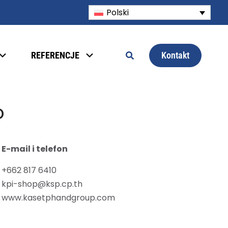
Polski
Kontakt
REFERENCJE
D
E-mail i telefon
+662 817 6410
kpi-shop@ksp.cp.th
www.kasetphandgroup.com