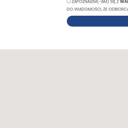
ZAPOZNAŁEM(-AM) SIĘ Z
WA
DO WIADOMOŚCI, ŻE ODBIORCA
Alternative: