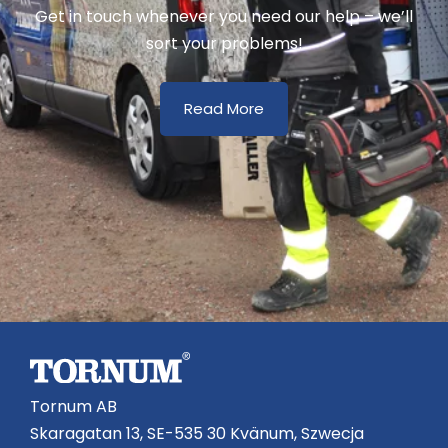
Get in touch whenever you need our help – we’ll
sort your problems!
Read More
Tornum AB
Skaragatan 13, SE-535 30 Kvänum, Szwecja