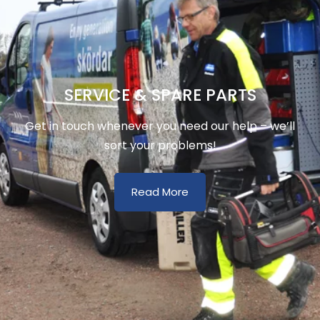
SERVICE & SPARE PARTS
Get in touch whenever you need our help – we’ll
sort your problems!
Read More