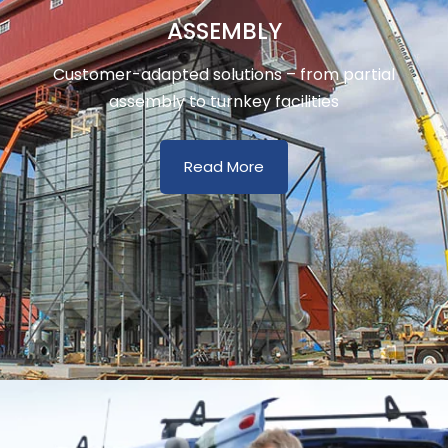
ASSEMBLY
Customer-adapted solutions – from partial
assembly to turnkey facilities
Read More