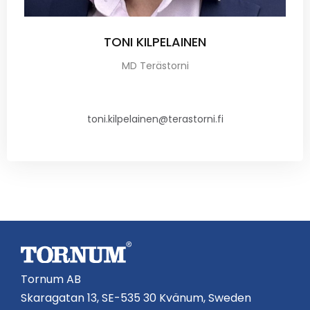
TONI KILPELAINEN
MD Terästorni
toni.kilpelainen@terastorni.fi
Tornum AB
Skaragatan 13, SE-535 30 Kvänum, Sweden