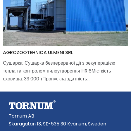
AGROZOOTEHNICA ULMENI SRL
Сушарка: Сушарка безперервної дії з рекуперацією
тепла та контролем пилоутворення HR 6Місткість
сховища: 33 000 тПропускна здатність:…
Tornum AB
Skaragatan 13, SE-535 30 Kvänum, Sweden