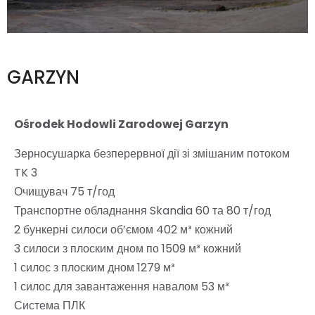
GARZYN
Ośrodek Hodowli Zarodowej Garzyn
Зерносушарка безперервної дії зі змішаним потоком
TK 3
Очищувач 75 т/год
Транспортне обладнання Skandia 60 та 80 т/год
2 бункерні силоси об’ємом 402 м³ кожний
3 силоси з плоским дном по 1509 м³ кожний
1 силос з плоским дном 1279 м³
1 силос для завантаження навалом 53 м³
Система ПЛК