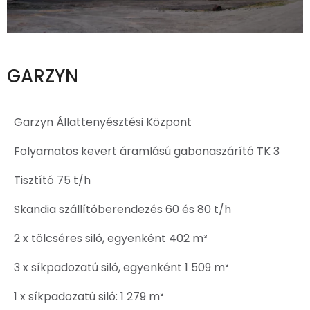
GARZYN
Garzyn Állattenyésztési Központ
Folyamatos kevert áramlású gabonaszárító TK 3
Tisztító 75 t/h
Skandia szállítóberendezés 60 és 80 t/h
2 x tölcséres siló, egyenként 402 m³
3 x síkpadozatú siló, egyenként 1 509 m³
1 x síkpadozatú siló: 1 279 m³