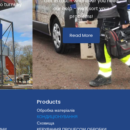
Get in touch whenever you need
to turnkey
our help – we’ll sort your
problems!
Read More
Products
Обробка матеріалів
КОНДИЦІОНУВАННЯ
Сховища
ИНИ
КЕРУВАННЯ ПРОЦЕСОМ ОБРОБКИ