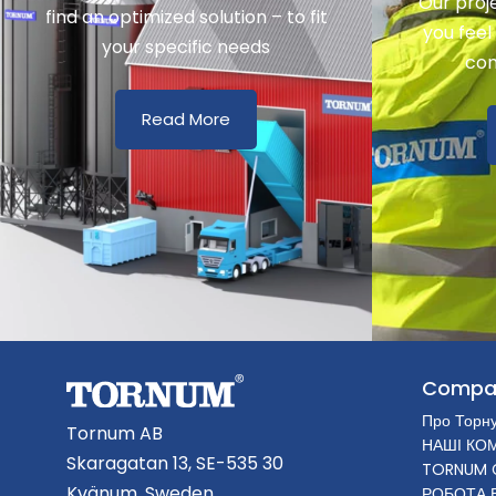
Our proj
find an optimized solution – to fit
you feel
your specific needs
con
Read More
Compa
Про Торн
Tornum AB
НАШІ КОМ
Skaragatan 13, SE-535 30
TORNUM 
Kvänum, Sweden
РОБОТА 