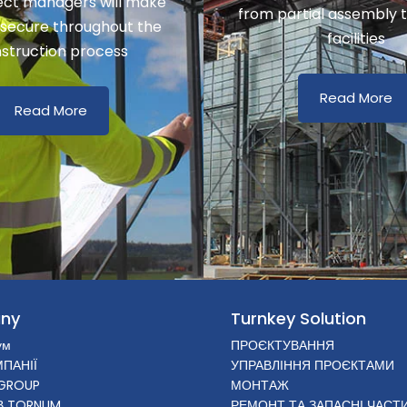
ect managers will make
from partial assembly 
 secure throughout the
facilities
struction process
Read More
Read More
ny
Turnkey Solution
ум
ПРОЄКТУВАННЯ
ПАНІЇ
УПРАВЛІННЯ ПРОЄКТАМИ
GROUP
МОНТАЖ
В TORNUM
РЕМОНТ ТА ЗАПАСНІ ЧАСТ