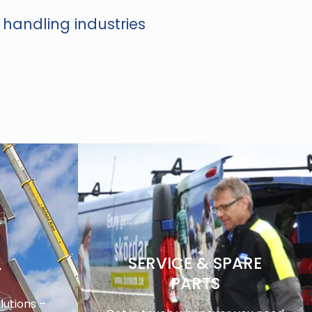
 handling industries
SERVICE & SPARE
Y
PARTS
utions –