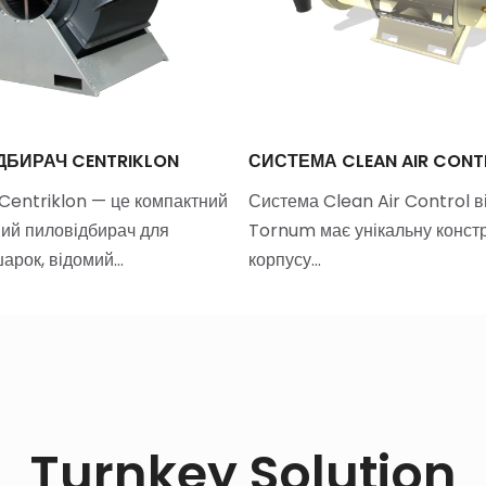
ДБИРАЧ CENTRIKLON
СИСТЕМА CLEAN AIR CONT
entriklon — це компактний
Система Clean Air Control в
ний пиловідбирач для
Tornum має унікальну конст
арок, відомий…
корпусу…
Turnkey Solution