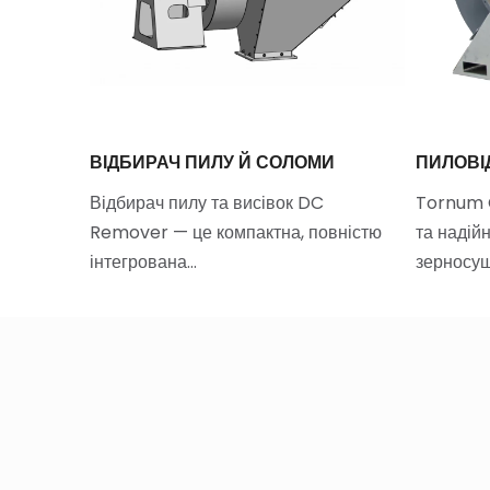
ЕРВНОЇ
ВІДБИРАЧ ПИЛУ Й СОЛОМИ
ПИЛОВІ
Відбирач пилу та висівок DC
Tornum C
m Rex —
Remover — це компактна, повністю
та надій
осушарок,
інтегрована…
зерносуш