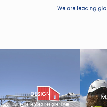
We are leading glob
DESIGN
M
Our experienced designers will