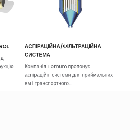
ROL
АСПІРАЦІЙНА/ФІЛЬТРАЦІЙНА
DAMAS 
СИСТЕМА
ід
Pulco — 
рукцію
Компанія Tornum пропонує
який відо
аспіраційні системи для приймальних
ям і транспортного…