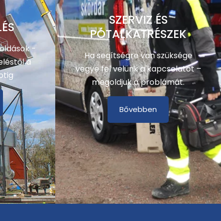
SZERVIZ ÉS
LÉS
PÓTALKATRÉSZEK
oldások -
Ha segítségre van szüksége
léstől a
vegye fel velünk a kapcsolatot –
otig
megoldjuk a problámát.
Bővebben