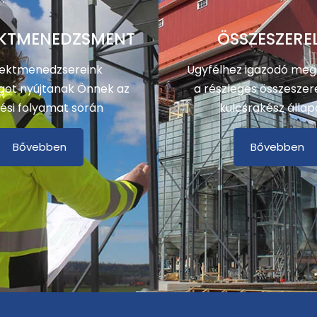
KTMENEDZSMENT
ÖSSZESZERE
jektmenedzsereink
Ügyfélhez igazodó meg
got nyújtanak Önnek az
a részleges összeszere
ési folyamat során
kulcsrakész állap
Bővebben
Bővebben