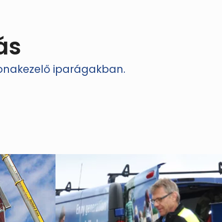
ás
bonakezelő iparágakban.