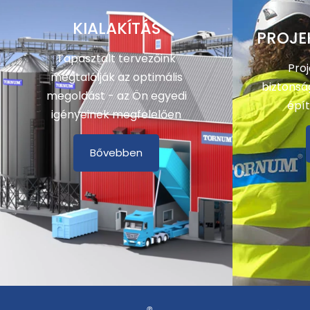
KIALAKÍTÁS
PROJE
Tapasztalt tervezőink
Pro
megtalálják az optimális
biztonsá
megoldást - az Ön egyedi
épít
igényeinek megfelelően
Bővebben