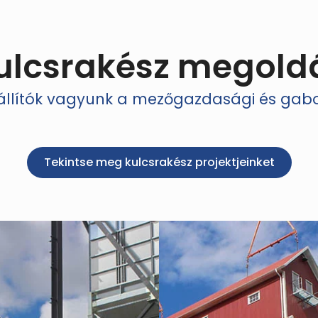
ulcsrakész megold
zállítók vagyunk a mezőgazdasági és ga
Tekintse meg kulcsrakész projektjeinket