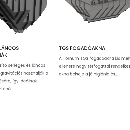
 LÁNCOS
TGS FOGADÓAKNA
NÁK
A Tornum TGS fogadóakna kis mél
ítő serleges és láncos
ellenére nagy térfogattal rendelkez
gravitációt használják a
akna belseje a jó higiénia és...
sére, így ideálisak
ténő...