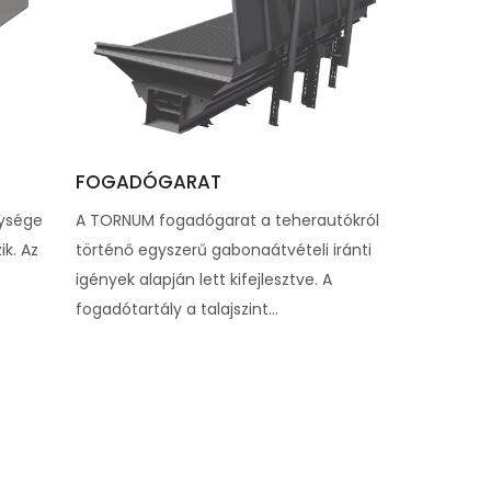
FOGADÓGARAT
ysége
A TORNUM fogadógarat a teherautókról
ik. Az
történő egyszerű gabonaátvételi iránti
igények alapján lett kifejlesztve. A
fogadótartály a talajszint...