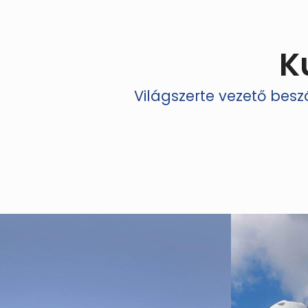
K
Világszerte vezető bes