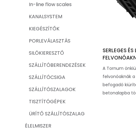
In-line flow scales
KANALSYSTEM
KIEGÉSZÍTŐK
PORLEVÁLASZTÁS
SERLEGES ÉS
SILÓKIERESZTŐ
FELVONÓAK
SZÁLLÍTÓBERENDEZÉSEK
A Tornum önkiür
felvonóaknák a 
SZÁLLÍTÓCSIGA
befogadó kiüríté
SZÁLLÍTÓSZALAGOK
betonalapba tör
TISZTÍTÓGÉPEK
ÜRÍTŐ SZÁLLÍTÓSZALAG
ÉLELMISZER