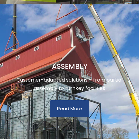
ASSEMBLY
Customer-adapted solutions – from partial
assembly to turnkey facilities
Read More