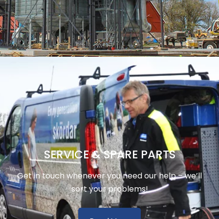
SERVICE & SPARE PARTS
Get in touch whenever you need our help – we’ll
sort your problems!