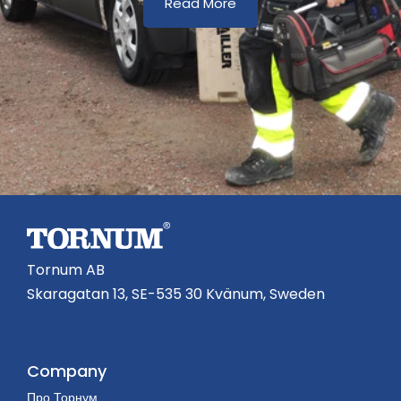
Read More
Tornum AB
Skaragatan 13, SE-535 30 Kvänum, Sweden
Company
Про Торнум