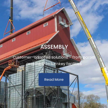
ASSEMBLY
Customer-adapted solutions – from partial
assembly to turnkey facilities
Read More