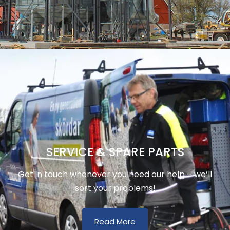
SERVICE & SPARE PARTS
Get in touch whenever you need our help – we’ll
sort your problems!
Read More