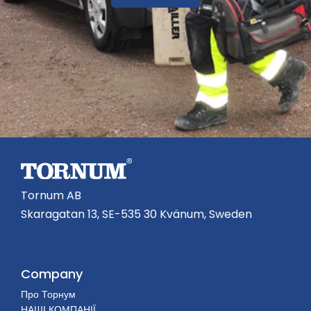
Tornum AB
Skaragatan 13, SE-535 30 Kvänum, Sweden
Company
Про Торнум
НАШІ КОМПАНІЇ