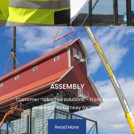
ASSEMBLY
Customer-adapted solutions – from partial
assembly to turnkey facilities
Read More