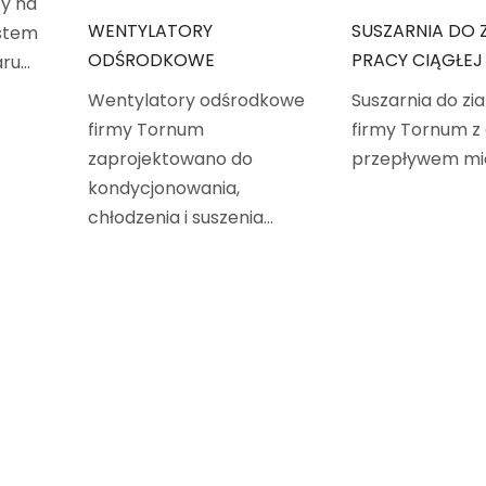
ty na
WENTYLATORY
SUSZARNIA DO 
stem
ODŚRODKOWE
PRACY CIĄGŁEJ
aru…
Wentylatory odśrodkowe
Suszarnia do zi
firmy Tornum
firmy Tornum z
zaprojektowano do
przepływem m
kondycjonowania,
chłodzenia i suszenia…