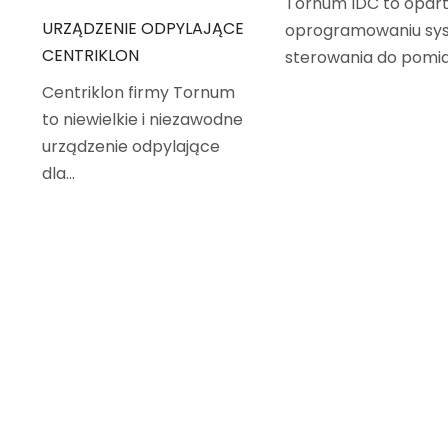
Tornum IDC to opar
URZĄDZENIE ODPYLAJĄCE
oprogramowaniu sy
CENTRIKLON
sterowania do pomi
Centriklon firmy Tornum
to niewielkie i niezawodne
urządzenie odpylające
dla…