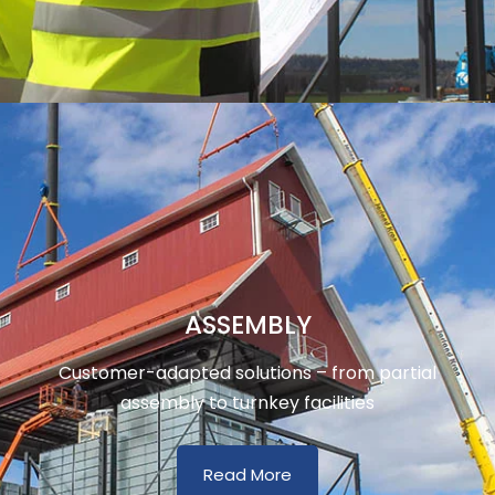
ASSEMBLY
Customer-adapted solutions – from partial
assembly to turnkey facilities
Read More