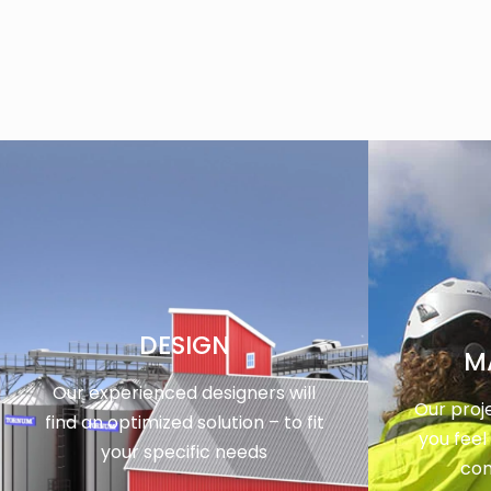
DESIGN
M
Our experienced designers will
Our proj
find an optimized solution – to fit
you feel
your specific needs
con