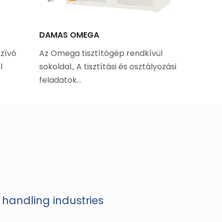
DAMAS OMEGA
RADIÁLV
szívó
Az Omega tisztítógép rendkívül
A Tornum 
l
sokoldal., A tisztítási és osztályozási
gabonafé
feladatok…
hűtésére
Kivételes
 handling industries