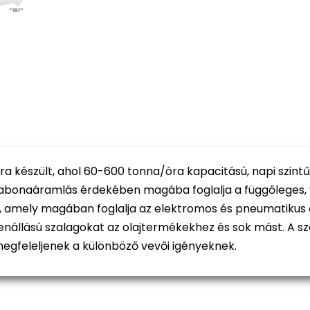
ra készült, ahol 60-600 tonna/óra kapacitású, napi szint
abonaáramlás érdekében magába foglalja a függőleges, ví
ll, amely magában foglalja az elektromos és pneumatikus 
lenállású szalagokat az olajtermékekhez és sok mást. A 
megfeleljenek a különböző vevői igényeknek.