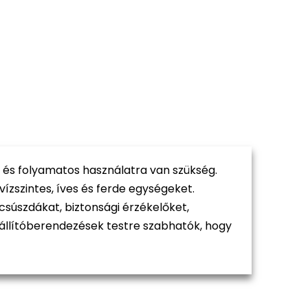
ű és folyamatos használatra van szükség.
zszintes, íves és ferde egységeket.
csúszdákat, biztonsági érzékelőket,
szállítóberendezések testre szabhatók, hogy