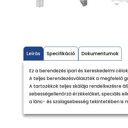
Leírás
Specifikáció
Dokumentumok
Ez a berendezés ipari és kereskedelmi célok
A teljes berendezésválaszték a megfelelő g
A tartozékok teljes skálája rendelkezésre á
sebességellenőrző érzékelőket, speciális el
a lánc- és szalagsebesség tekintetében is 