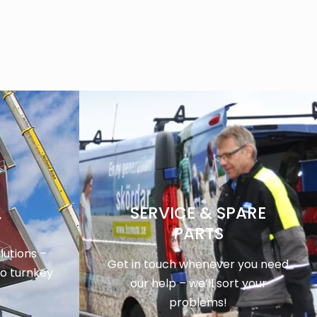
SERVICE & SPARE
Y
PARTS
utions –
Get in touch whenever you need
to turnkey
our help – we’ll sort your
problems!