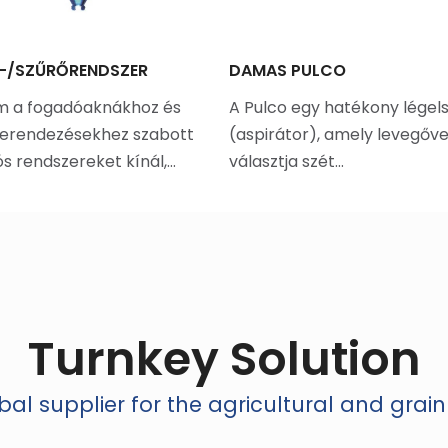
Ó-/SZŰRŐRENDSZER
DAMAS PULCO
m a fogadóaknákhoz és
A Pulco egy hatékony légel
berendezésekhez szabott
(aspirátor), amely levegőve
ós rendszereket kínál,…
választja szét…
Turnkey Solution
al supplier for the agricultural and grain