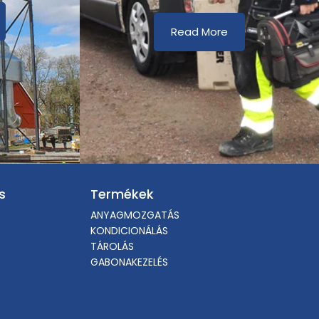
Read More
s
Termékek
ANYAGMOZGATÁS
KONDICIONÁLÁS
TÁROLÁS
GABONAKEZELÉS