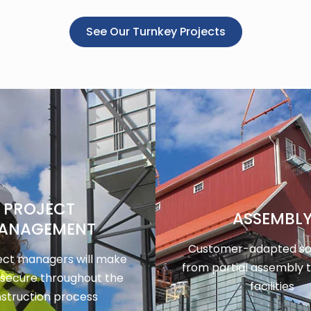
See Our Turnkey Projects
PROJECT
ASSEMBL
ANAGEMENT
Customer-adapted sol
ect managers will make
from partial assembly 
 secure throughout the
facilities
struction process