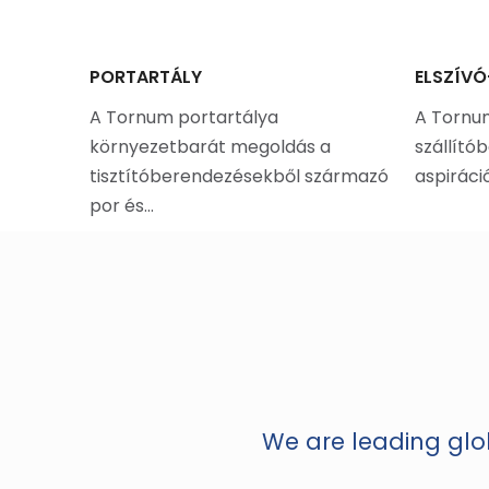
GA
PORTARTÁLY
ELSZÍV
hatékony
A Tornum portartálya
A Tornu
lyet
környezetbarát megoldás a
szállító
sára…
tisztítóberendezésekből származó
aspiráci
por és…
We are leading glob