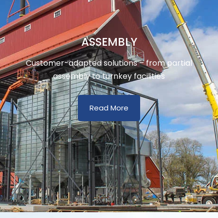
ASSEMBLY
Customer-adapted solutions – from partial
assembly to turnkey facilities
Read More