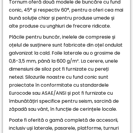
Tornum oferă două modele de buncăre cu fund
conic, 45° și respectiv 60°, pentru a oferi cea mai
bună soluție chiar și pentru produse umede și
alte produse cu unghiuri de frecare ridicate.
Plăcile pentru buncăr, inelele de compresie și
oțelul de susținere sunt fabricate din oțel ondulat
galvanizat la cald. Foile laterale au o grosime de
0,8-3,5 mm, până la 600 g/m². La cerere, unele
dimensiuni de siloz pot fi furnizate cu pereți
netezi. Silozurile noastre cu fund conic sunt
proiectate în conformitate cu standardele
Eurocode sau ASAE/ANSI și pot fi furnizate cu
îmbunătățiri specifice pentru seism, sarcină de
zăpadă sau vânt, în funcție de cerințele locale.
Poate fi oferită o gamă completă de accesorii,
inclusiv uși laterale, pasarele, platforme, turnuri