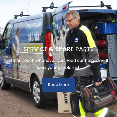
SERVICE & SPARE PARTS
Get in touch whenever you need our help – we’ll
sort your problems!
Read More