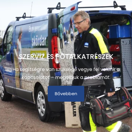
SZERVIZ ÉS PÓTALKATRÉSZEK
Ha segítségre van szüksége vegye fel velünk a
kapcsolatot – megoldjuk a problámát.
Bővebben