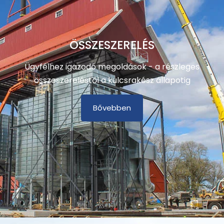
ÖSSZESZERELÉS
Ügyfélhez igazodó megoldások - a részleges
összeszereléstől a kulcsrakész állapotig
Bővebben