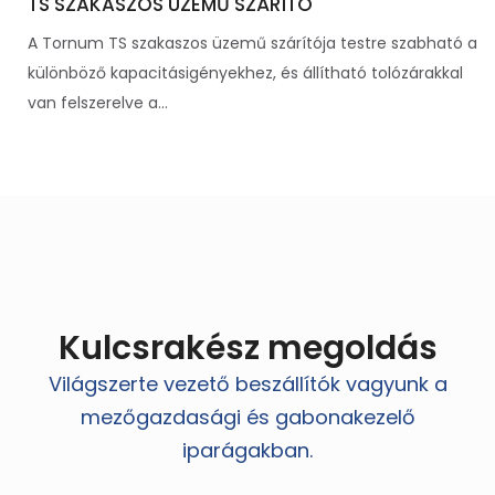
TS SZAKASZOS ÜZEMŰ SZÁRÍTÓ
A Tornum TS szakaszos üzemű szárítója testre szabható a
különböző kapacitásigényekhez, és állítható tolózárakkal
van felszerelve a...
Kulcsrakész megoldás
Világszerte vezető beszállítók vagyunk a
mezőgazdasági és gabonakezelő
iparágakban.