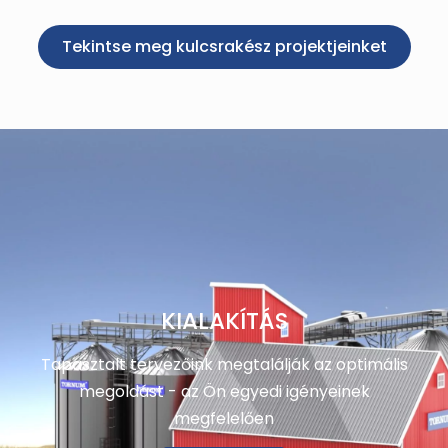
Tekintse meg kulcsrakész projektjeinket
KIALAKÍTÁS
Tapasztalt tervezőink megtalálják az optimális
megoldást - az Ön egyedi igényeinek
megfelelően