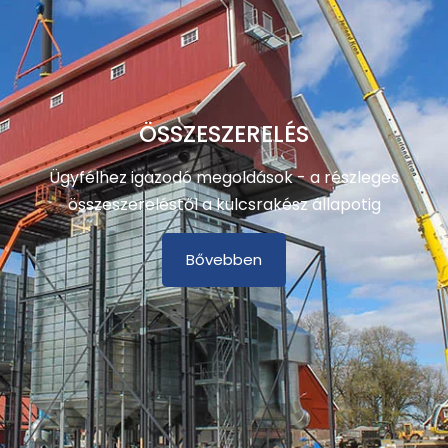
ÖSSZESZERELÉS
Ügyfélhez igazodó megoldások - a részleges
összeszereléstől a kulcsrakész állapotig
Bővebben