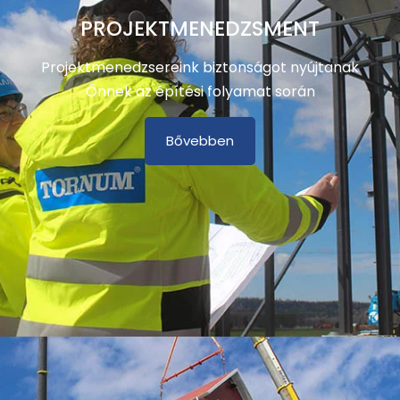
PROJEKTMENEDZSMENT
Projektmenedzsereink biztonságot nyújtanak
Önnek az építési folyamat során
Bővebben