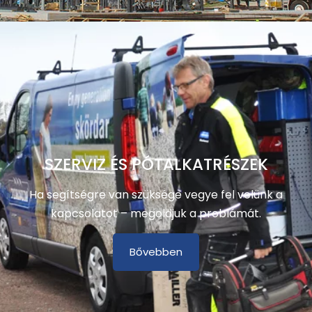
SZERVIZ ÉS PÓTALKATRÉSZEK
Ha segítségre van szüksége vegye fel velünk a
kapcsolatot – megoldjuk a problámát.
Bővebben