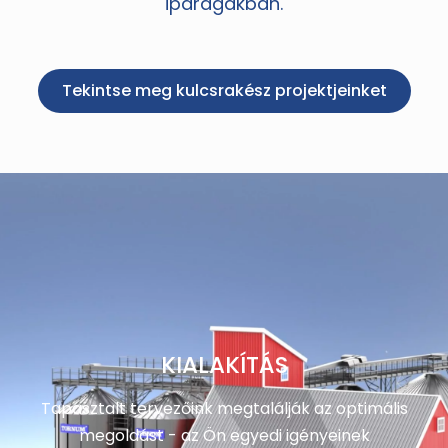
iparágakban.
Tekintse meg kulcsrakész projektjeinket
KIALAKÍTÁS
Tapasztalt tervezőink megtalálják az optimális
megoldást - az Ön egyedi igényeinek