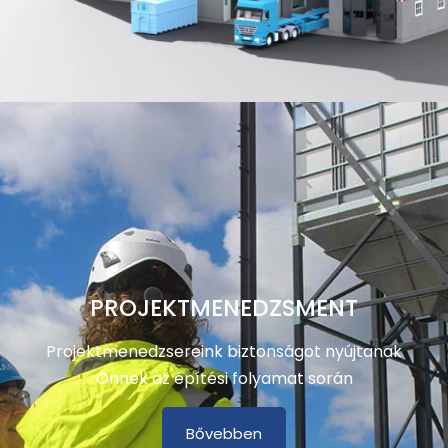
PROJEKTMENEDZSMENT
Projektmenedzsereink biztonságot nyújtanak
Önnek az építési folyamat során
Bővebben