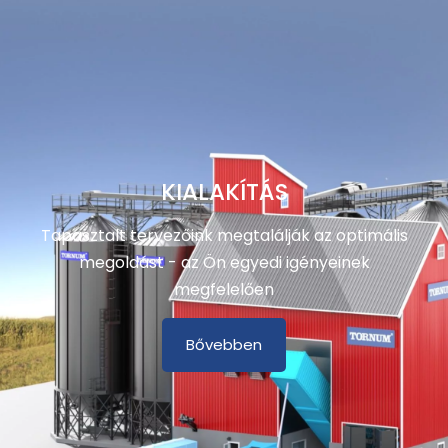
KIALAKÍTÁS
Tapasztalt tervezőink megtalálják az optimális
megoldást - az Ön egyedi igényeinek
megfelelően
Bővebben