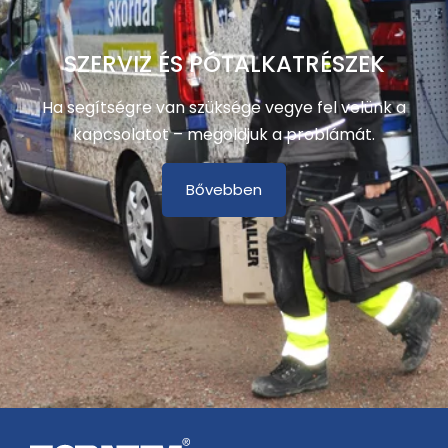
SZERVIZ ÉS PÓTALKATRÉSZEK
Ha segítségre van szüksége vegye fel velünk a
kapcsolatot – megoldjuk a problámát.
Bővebben