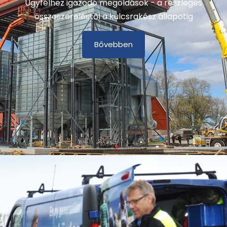
Ügyfélhez igazodó megoldások - a részleges
összeszereléstől a kulcsrakész állapotig
Bővebben