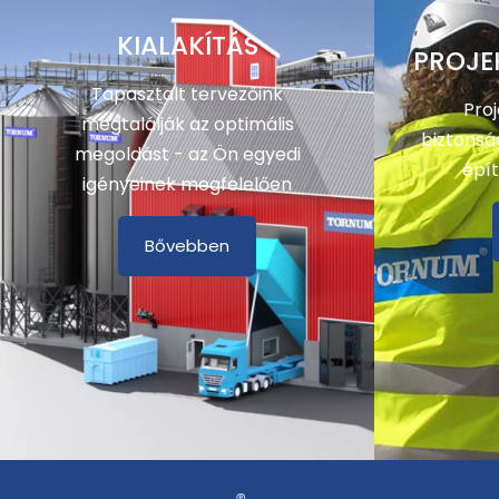
KIALAKÍTÁS
PROJE
Tapasztalt tervezőink
Pro
megtalálják az optimális
biztonsá
megoldást - az Ön egyedi
épít
igényeinek megfelelően
Bővebben