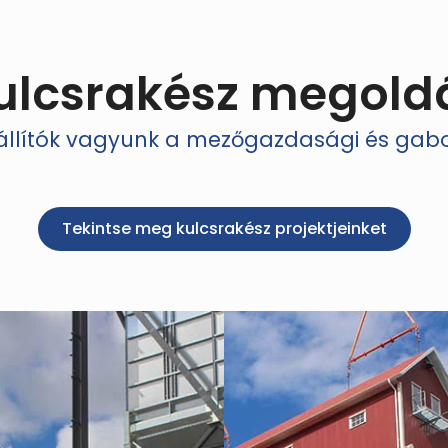
ulcsrakész megold
zállítók vagyunk a mezőgazdasági és ga
Tekintse meg kulcsrakész projektjeinket