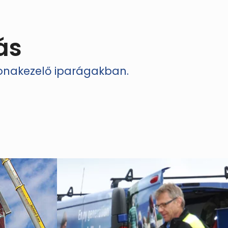
ás
bonakezelő iparágakban.