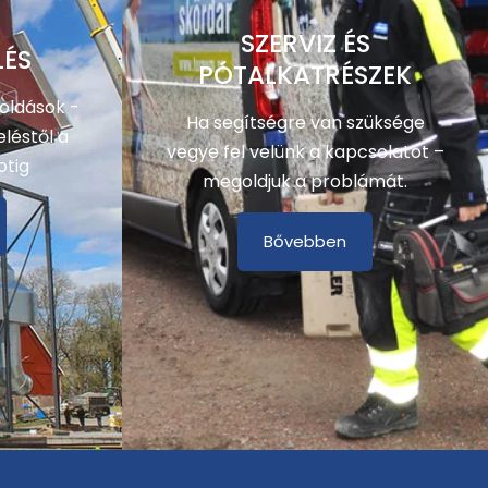
SZERVIZ ÉS
LÉS
PÓTALKATRÉSZEK
oldások -
Ha segítségre van szüksége
léstől a
vegye fel velünk a kapcsolatot –
otig
megoldjuk a problámát.
Bővebben