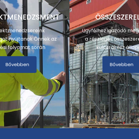
KTMENEDZSMENT
ÖSSZESZERE
jektmenedzsereink
Ügyfélhez igazodó meg
got nyújtanak Önnek az
a részleges összeszere
ési folyamat során
kulcsrakész állap
Bővebben
Bővebben