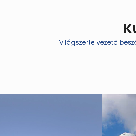
K
Világszerte vezető bes